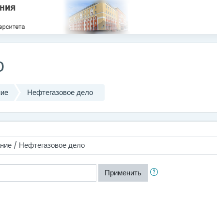
о
ние
Нефтегазовое дело
Применить